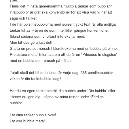
Finns det minsta gemensamma multipla tankar som bubblar?
Pratbubblor är grafiska konventioner för att visa vad vi har att
säga och tänker.
I de här porslinsbubblorna med screentryckt text får alla möjliga
tankar luftas – även de som inte följer gängse konventioner.
Ibland sådana som vi oftast inte skyltar med.
Men låt oss göra just det!
Starta en protestmarsch i blomkrukorna med en bubbla på pinne,
Protestera mera! Eller tala om att du är en ”Princess in disguise”
med en bubbla som brosch på tröjan.
Totalt skall det bli en bubbla för varje dag, 365 porslinsbubblor,
vilken är din tankebubbla idag?
Har du en egen tanke beställ din bubbla under ”Din bubbla” eller
känner du igen dig i någon av mina texter under ”Färdiga
bubblor”.
Låt dina tankar bubbla över!
Låt oss bubbla mera!