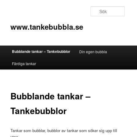
Sök
www.tankebubbla.se
Huvudmeny
Bubblande tankar – Tankebubblor
Din egen bubbla
Hoppa till huvudinnehåll
Hoppa till sekundärt innehåll
Färdiga tankar
Bubblande tankar –
Tankebubblor
Tankar som bubblar, bubblor av tankar som söker sig upp till
ytan.